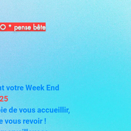
XPO * pense bête
t votre Week End
025
e de vous accueillir,
 vous revoir !