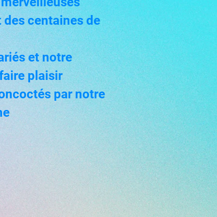
s merveilleuses
t
des centaines de
riés et notre
aire plaisir
concoctés par notre
ne