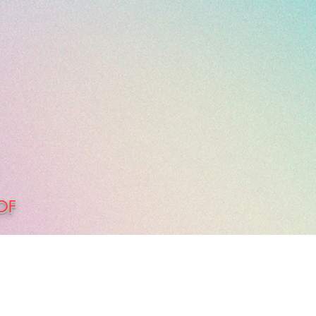
e
OOF