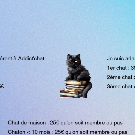
érent à Addict'chat
Je suis adh
1er chat : 
2ème chat 
5€
3ème ch
Chat de maison : 25€ qu'on soit membre ou pas
Chaton < 10 mois : 25€ qu'on soit membre ou pas