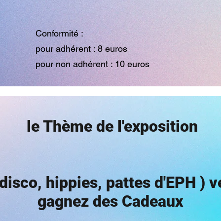
Conformité :
pour adhérent : 8 euros
pour non adhérent : 10 euros
rance : 10 euros l'année
F pour l'année avec MylOOF
le Thème de l'exposition
lement du Championnat de France
disco, hippies, pattes d'EPH ) 
gagnez des Cadeaux