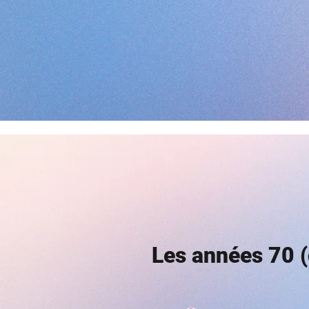
Championnat de F
paiement au LOO
lien pour le règ
Les années 70 (